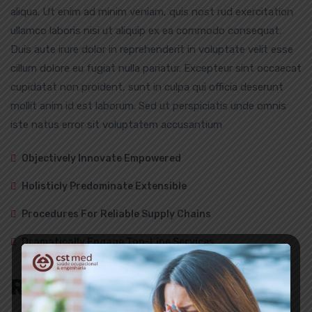
aliqua. Ut enim ad minim veniam, quis nost rud exercitation
ullamco laboris nisi ut aliquip ex ea commodo consequat.
Duis aute irure dolor in reprehenderit in voluptate velit esse
cillum dolore eu fugiat nulla pariatur. Excepteur sint occaecat
cupidatat non proident, sunt in culpa qui officia deserunt
mollit anim id est laborum. Sed ut perspiciatis unde omnis
iste natus error sit voluptatem accusantium
Objectively Innovate Empowered
Holisticly Predominate Extensible
Procedures For Reliable Supply Chains
Dramatically Engage Top-Line Services
Result