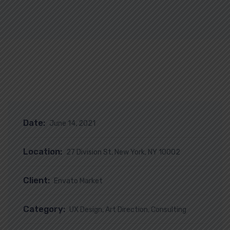
Date:
June 14, 2021
Location:
27 Division St, New York, NY 10002
Client:
Envato Market
Category:
UX Design, Art Direction, Consulting