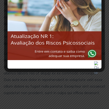
Nemo enim ipsam voluptatem quia voluptas sit aspernatur
aut odit aut fugit, sed quia consequuntur magni dolores eos
qui ratione voluptatem sequi nesciunt. Neque porro
quisquam est, qui dolorem ipsum quia dolor sit amet,
consectetur, adipisci velit, sed quia non numquam eius modi
tempora incidunt ut labore et dolore magnam aliquam
quaerat voluptatem.
Lorem ipsum dolor sit amet, consectetur adipisicing elit, sed
do eiusmod tempor incididunt ut labore et dolore magna
aliqua. Ut enim ad minim veniam, quis nostrud exercitation
ullamco laboris nisi ut aliquip ex ea commodo consequat.
Duis aute irure dolor in reprehenderit in voluptate velit esse
cillum dolore eu fugiat nulla pariatur. Excepteur sint occaecat
cupidatat non proident, sunt in culpa qui officia deserunt.