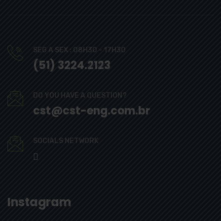
SEG A SEX : 08H30 - 17H30
(51) 3224.2123
DO YOU HAVE A QUESTION?
cst@cst-eng.com.br
SOCIALS NETWORK
Instagram