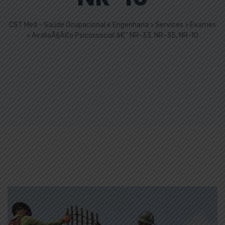
CST Med - Saúde Ocupacional e Engenharia
>
Services
>
Exames
>
AvaliaÃ§Ã£o Psicossocial â€“ NR-33, NR-35, NR-10