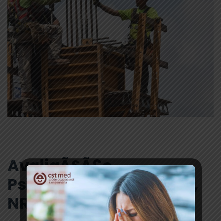
AvaliaÃ§Ã£o
Psicossocial â€“ NR-33,
NR-35, NR-10