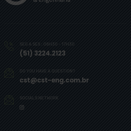
SEG A SEX : 08H30 - 17H30
(51) 3224.2123
DO YOU HAVE A QUESTION?
cst@cst-eng.com.br
SOCIALS NETWORK