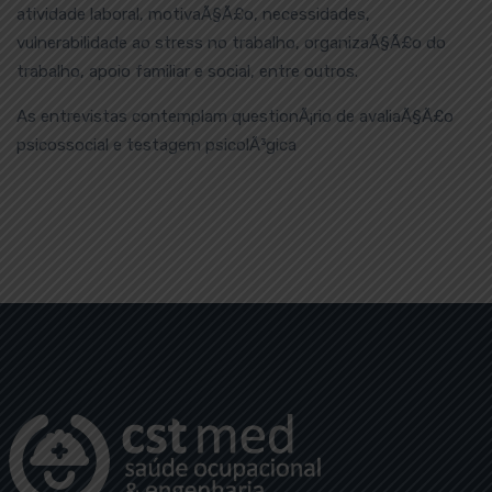
atividade laboral, motivaÃ§Ã£o, necessidades,
vulnerabilidade ao stress no trabalho, organizaÃ§Ã£o do
trabalho, apoio familiar e social, entre outros.
As entrevistas contemplam questionÃ¡rio de avaliaÃ§Ã£o
psicossocial e testagem psicolÃ³gica