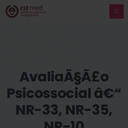
AvaliaÃ§Ã£o
Psicossocial â€“
NR-33, NR-35,
NR-10