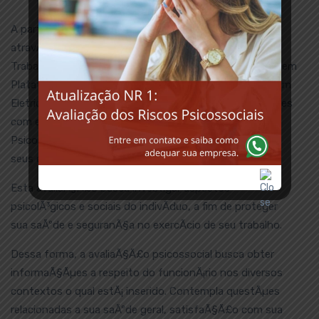
A partir do disposto pelo MinistÃ©rio do Trabalho,
atravÃ©s das Normas Regulamentadoras NR 33 â€“
Trabalhos em EspaÃ§os Confinados, NR 35 – Trabalho em
Plataforma Articulada e Altura, e NR 10 â€“ ServiÃ§os em
Eletricidade, trabalhadores que exerÃ§am suas atividades
com esses riscos, devem realizar a AvaliaÃ§Ã£o
Psicossocial antes do inÃ­cio de suas atividades, e em
seus exames periÃ³dicos.
Esta avaliaÃ§Ã£o busca investigar aspectos
psicolÃ³gicos e sociais do indivÃ­duo, a fim de proteger
sua saÃºde e seguranÃ§a no exercÃ­cio de seu trabalho.
Dessa forma, a avaliaÃ§Ã£o psicossocial busca obter
informaÃ§Ãµes a respeito do funcionÃ¡rio nos diversos
contextos o qual estÃ¡ inserido. Contempla questÃµes
relacionadas a sua saÃºde geral, satisfaÃ§Ã£o com sua