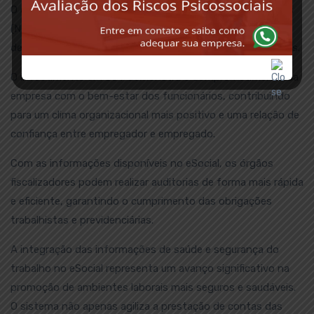
O eSocial está alinhado com as Normas Regulamentadoras
(NRs) relacionadas à SST. Isso facilita o cumprimento
dessas normas pelas empresas, evitando multas e sanções.
O investimento em SST demonstra o comprometimento da
empresa com o bem-estar dos funcionários, contribuindo
para um clima organizacional mais positivo e uma relação de
confiança entre empregador e empregado.
Com as informações disponíveis no eSocial, os órgãos
fiscalizadores podem realizar auditorias de forma mais rápida
e eficiente, garantindo o cumprimento das obrigações
trabalhistas e previdenciárias.
A integração das informações de saúde e segurança do
trabalho no eSocial representa um avanço significativo na
promoção de ambientes laborais mais seguros e saudáveis.
O sistema não apenas agiliza a prestação de contas das