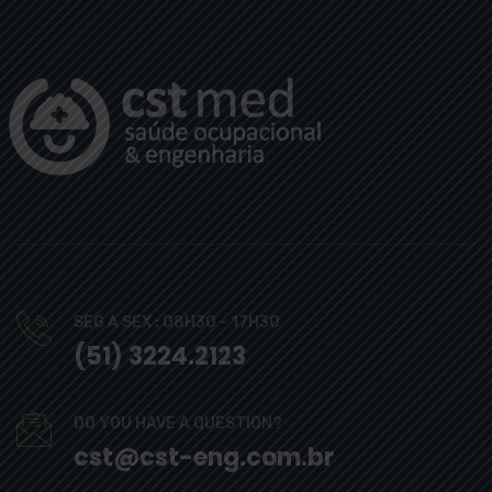
SEG A SEX : 08H30 - 17H30
(51) 3224.2123
DO YOU HAVE A QUESTION?
cst@cst-eng.com.br