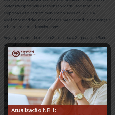
maior transparência e responsabilidade. Isso motiva as
empresas a investirem mais em políticas de SST e a
adotarem medidas mais eficazes para garantir a segurança e
o bem-estar dos trabalhadores.
Veja alguns benefícios do eSocial para a Segurança e Saúde
do Trabalhador:
O envio regular e detalhado de informações sobre SST
permite que as empresas identifiquem áreas de risco e
tomem medidas preventivas, refletindo na redução da
incidência de acidentes e doenças relacionadas ao trabalho.
Com as informações centralizadas e disponíveis de maneira
mais acessível, as empresas podem gerenciar melhor os
riscos ocupacionais, implementando estratégias de
mitigação de forma mais eficaz.