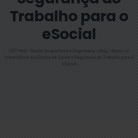
Trabalho para o
eSocial
CST Med - Saúde Ocupacional e Engenharia
>
Blog
>
News
>
A
Importância dos Envios de Saúde e Segurança do Trabalho para o
eSocial