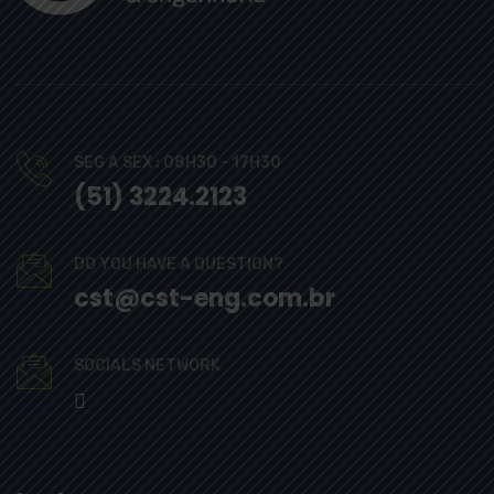
SEG A SEX : 08H30 - 17H30
(51) 3224.2123
DO YOU HAVE A QUESTION?
cst@cst-eng.com.br
SOCIALS NETWORK