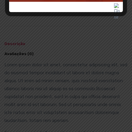
Descrição
Avaliações (0)
Lorem ipsum dolor sit amet, consectetur adipisicing elit, sed
do eiusmod tempor incididunt ut labore et dolore magna
aliqua. Ut enim ad minim veniam, quis nostrud exercitation
ullamco laboris nisi ut aliquip ex ea commodo.Bccaecat
cupidatat non proident, sunt in culpa qui officia deserunt
mollit anim id est laborum. Sed ut perspiciatis unde omnis
iste natus error sit voluptatem accusantium doloremque
laudantium, totam rem aperiam.