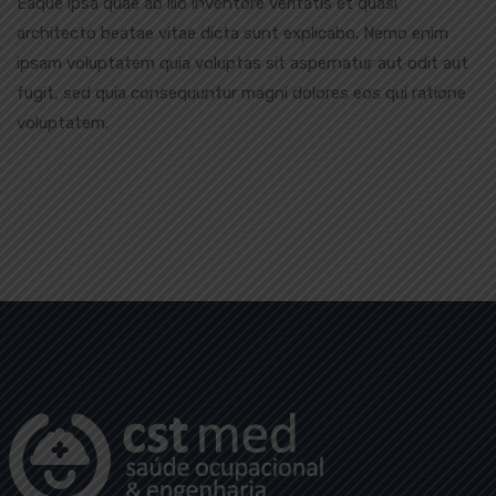
Eaque ipsa quae ab illo inventore veritatis et quasi
architecto beatae vitae dicta sunt explicabo. Nemo enim
ipsam voluptatem quia voluptas sit aspernatur aut odit aut
fugit, sed quia consequuntur magni dolores eos qui ratione
voluptatem.