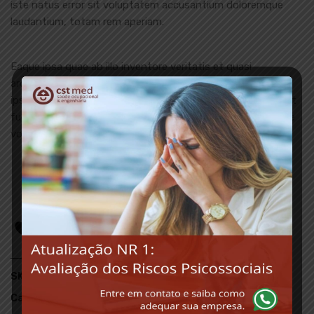
iste natus error sit voluptatem accusantium doloremque
laudantium, totam rem aperiam.
Eaque ipsa quae ab illo inventore veritatis et quasi
architecto beatae vitae dicta sunt explicabo. Nemo enim
ipsam voluptatem quia voluptas sit aspernatur aut odit aut
fugit, sed quia consequuntur magni dolores eos qui ratione
voluptatem.
-
+
ADICIONAR AO CARRINHO
Add to wishlist
SKU:
wp-pennant
Categoria:
Decor