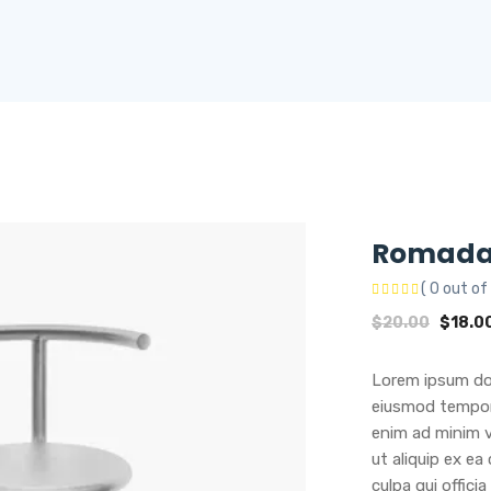
Romada
( 0 out of 
$
20.00
$
18.0
Lorem ipsum dol
eiusmod tempor 
enim ad minim v
ut aliquip ex e
culpa qui offici