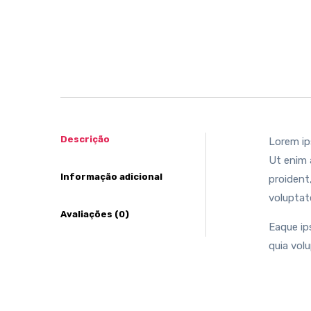
Descrição
Lorem ip
Ut enim 
Informação adicional
proident,
voluptat
Avaliações (0)
Eaque ip
quia vol