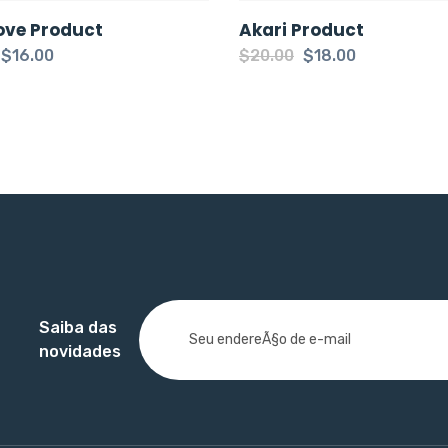
ove Product
Akari Product
$
16.00
$
20.00
$
18.00
Saiba das
novidades