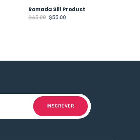
Romada Sill Product
$
65.00
$
55.00
INSCREVER