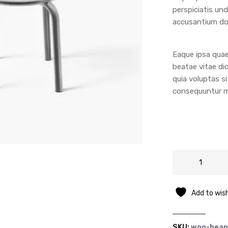
perspiciatis un
accusantium do
Eaque ipsa quae 
beatae vitae di
quia voluptas si
consequuntur ma
Add to wish
SKU:
woo-bean