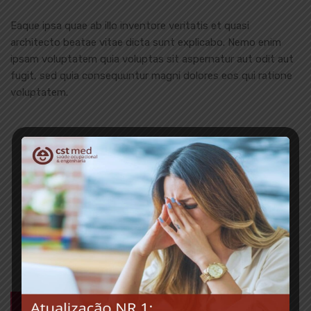
Eaque ipsa quae ab illo inventore veritatis et quasi
architecto beatae vitae dicta sunt explicabo. Nemo enim
ipsam voluptatem quia voluptas sit aspernatur aut odit aut
fugit, sed quia consequuntur magni dolores eos qui ratione
voluptatem.
Legend Product
-
+
$
45.00
Medidove Product
-
+
$
18.00
Romada Product
-
+
$
20.00
$
18.00
ADICIONAR AO CARRINHO