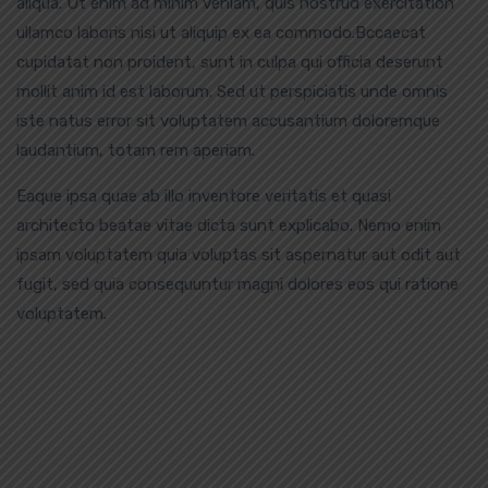
aliqua. Ut enim ad minim veniam, quis nostrud exercitation
ullamco laboris nisi ut aliquip ex ea commodo.Bccaecat
cupidatat non proident, sunt in culpa qui officia deserunt
mollit anim id est laborum. Sed ut perspiciatis unde omnis
iste natus error sit voluptatem accusantium doloremque
laudantium, totam rem aperiam.
Eaque ipsa quae ab illo inventore veritatis et quasi
architecto beatae vitae dicta sunt explicabo. Nemo enim
ipsam voluptatem quia voluptas sit aspernatur aut odit aut
fugit, sed quia consequuntur magni dolores eos qui ratione
voluptatem.