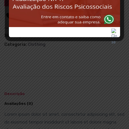
Add to wishlist
SKU:
logo-collection
Categoria:
Clothing
Descrição
Avaliações (0)
Lorem ipsum dolor sit amet, consectetur adipisicing elit, sed
do eiusmod tempor incididunt ut labore et dolore magna