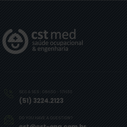
SEG A SEX : 08H30 - 17H30
(51) 3224.2123
DO YOU HAVE A QUESTION?
cst@cst-eng.com.br